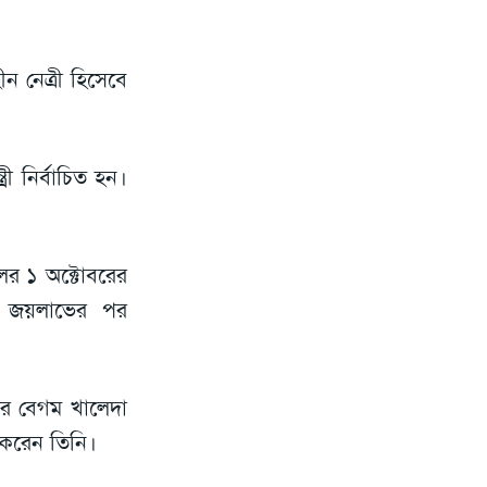
 নেত্রী হিসেবে
ী নির্বাচিত হন।
লের ১ অক্টোবরের
চনে জয়লাভের পর
বর বেগম খালেদা
 করেন তিনি।