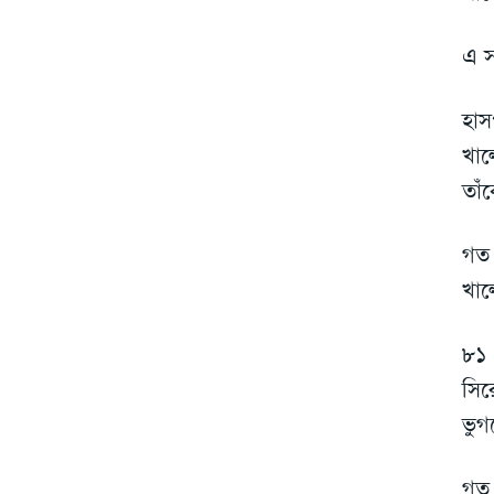
এ স
হাস
খাল
তাঁ
গত
খাল
৮১ 
সির
ভুগ
গত 