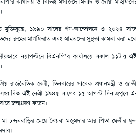
নপি’র কার্যালয় ও বিভিন্ন মসজিদে মিলাদ ও দোয়া মাহফি
।
 মুক্তিযুদ্ধে, ১৯৯০ সালের গণ-আন্দোলনে ও ২০২৪ সালের
তদের রুহের মাগফিরাত এবং আহতদের সুস্থতা কামনা করা হব
্দ্রীয়ভাবে নয়াপল্টনে বিএনপি’র কার্যালয়ে সকাল ১১টায় 
।
্রিয় রাজনৈতিক নেত্রী, তিনবারের সাবেক প্রধানমন্ত্রী ও জাত
সংবাদিত এই নেত্রী ১৯৪৫ সালের ১৫ আগস্ট দিনাজপুরে এক সম্
বারে জন্মগ্রহণ করেন।
 মা চন্দনবাড়ির মেয়ে তৈয়বা মজুমদার আর পিতা ফেনীর ফুলগা
মদার।