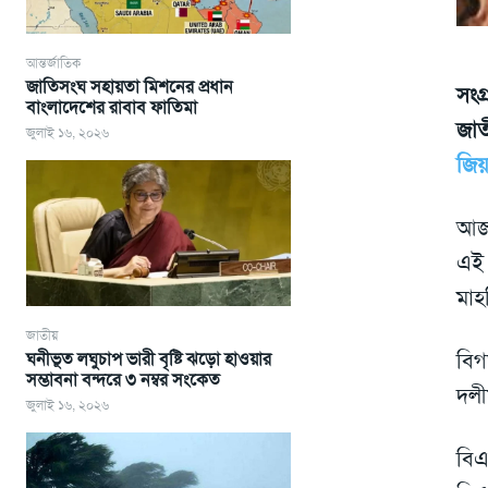
আন্তর্জাতিক
জাতিসংঘ সহায়তা মিশনের প্রধান
সংগ
বাংলাদেশের রাবাব ফাতিমা
জাত
জুলাই ১৬, ২০২৬
জিয়
আজ 
এই 
মা
জাতীয়
বিগ
ঘনীভূত লঘুচাপ ভারী বৃষ্টি ঝড়ো হাওয়ার
সম্ভাবনা বন্দরে ৩ নম্বর সংকেত
দলী
জুলাই ১৬, ২০২৬
বিএ