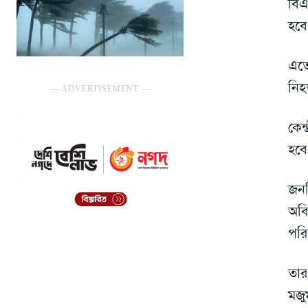
বিএ
হবে
এতে
নিহ
― ADVERTISEMENT ―
কেন
হবে
জনপ
অবি
পরি
তার
মজু