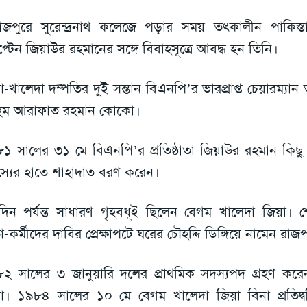
াজপুরে সুরেন্দ্রনাথ কলেজে পড়ার সময় তৎকালীন পাকিস্ত
াপ্টেন জিয়াউর রহমানের সঙ্গে বিবাহসূত্রে আবদ্ধ হন তিনি।
া-খালেদা দম্পতির দুই সন্তান বিএনপি’র ভারপ্রাপ্ত চেয়ারম্যা
হুম আরাফাত রহমান কোকো।
১ সালের ৩১ মে বিএনপি’র প্রতিষ্ঠাতা জিয়াউর রহমান কিছু
্যের হাতে শাহাদাত বরণ করেন।
িন পর্যন্ত সাধারণ গৃহবধূই ছিলেন বেগম খালেদা জিয়া। শে
া-কর্মীদের দাবির প্রেক্ষাপটে ঘরের চৌহদ্দি ডিঙ্গিয়ে নামেন রাজ
২ সালের ৩ জানুয়ারি দলের প্রাথমিক সদস্যপদ গ্রহণ করে
া। ১৯৮৪ সালের ১০ মে বেগম খালেদা জিয়া বিনা প্রতিদ্বন্