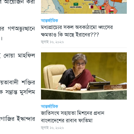
লের আয়োজন করা
আন্তর্জাতিক
মধ্যপ্রাচ্যের সকল অবকাঠামো ধ্বংসের
 গণঅভ্যুত্থানে
ক্ষমতাও কি আছে ইরানের???
ে।
জুলাই ১৬, ২০২৬
এই দোয়া মাহফিল
ীয়তাবাদী শক্তির
ভ্রান্ত মুসলিম
আন্তর্জাতিক
জাতিসংঘ সহায়তা মিশনের প্রধান
জির ইস্কান্দার
বাংলাদেশের রাবাব ফাতিমা
জুলাই ১৬, ২০২৬