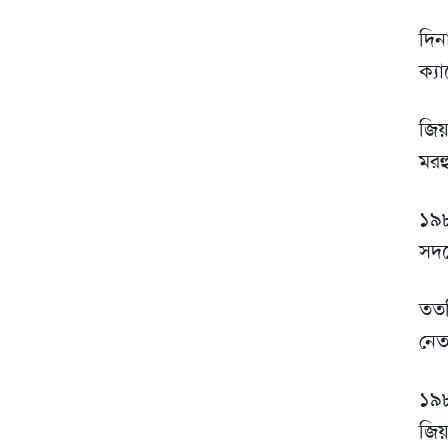
দিন
ক্য
জিয়
মর
১৯৮
সদস
ততদ
নেত
১৯৮
জিয়