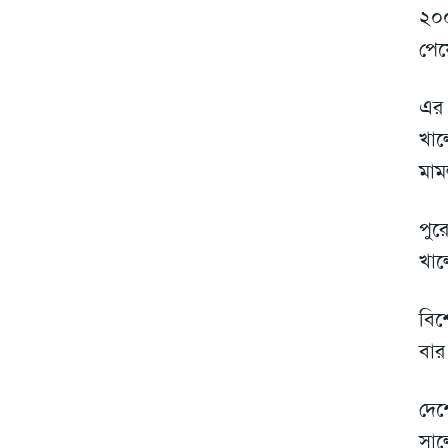
২০০
পেয়
এর 
খাল
মাম
পুর
খাল
বিশ
বার
দেশ
সাল