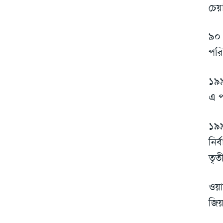
চেয়
৯০ 
পরি
১৯৯
এ প
১৯৯
নির
তৃত
ওয়া
জিয়