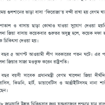
ময় গুলশানের ভাড়া বাসা ‘ফিরোজা’য় বন্দী রাখা হয় বেগম খ
পাতাল ও বাসায় ছাড়া কোথাও যাওয়া সুযোগ দেওয়া হয়ন
েদা জিয়া বাসায় কয়েকবার গুরুতর অসুস্থ হলে, কয়েক দফা 
কে চিকিৎসা দেওয়া হয়।
 বছর ৫ আগস্ট আওয়ামী লীগ সরকারের পতন ঘটে। এর প
েদা জিয়ার সাজা মওকুফ করেন রাষ্ট্রপতি।
বছর বয়সী সাবেক প্রধানমন্ত্রী বেগম খালেদা জিয়া দীর্ঘ
োসিস, কিডনি, হার্ট, ডায়াবেটিস ও আর্থ্রাইটিসসহ নানা শার
ছেন।
৮ জানুয়ারি উন্নত চিকিৎসার জন্য যুক্তরাজ্যের লন্ডনে যান ব