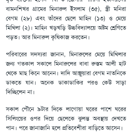
বামনশিখর গ্রামের মিনারুল ইসলাম (৩৫), স্ত্রী মনিরা
বেগম (২৮) এবং তাঁদের ছেলে মাহিন (১৩) ও মেয়ে
মিথিলা (২)। মাহিন খড়খড়ি উচ্চবিদ্যালয়ে অষ্টম শ্রেণিতে
পড়ত। আর মিনারুল কৃষিকাজ করতেন।
পরিবারের সদস্যরা জানান, মিনারুলের মেয়ে মিথিলার
জন্য গতকাল সকালে মিনারুলের বাবা রুস্তম আলী হাট
থেকে মাছ কিনে আনেন। দাদি আঞ্জুয়ারা বেগম নাতনিকে
ডাকতে যান। অনেক ডাকাডাকির পরও কেউ সাড়া
দিচ্ছিলেন না।
সকাল পৌনে ৯টার দিকে লাগোয়া ঘরের পাশে ঘরের
সিলিংয়ের ওপর দিয়ে ছেলেকে ঝুলন্ত অবস্থায় দেখতে
পান। পরে জানাজানি হলে প্রতিবেশীরা বাড়িতে আসেন।