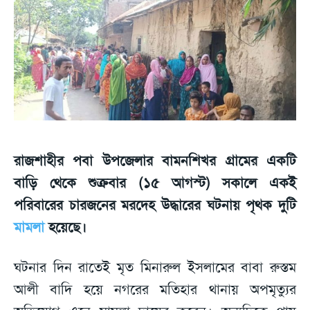
রাজশাহীর পবা উপজেলার বামনশিখর গ্রামের একটি
বাড়ি থেকে শুক্রবার (১৫ আগস্ট) সকালে একই
পরিবারের চারজনের মরদেহ উদ্ধারের ঘটনায় পৃথক দুটি
মামলা
হয়েছে।
ঘটনার দিন রাতেই মৃত মিনারুল ইসলামের বাবা রুস্তম
আলী বাদি হয়ে নগরের মতিহার থানায় অপমৃত্যুর