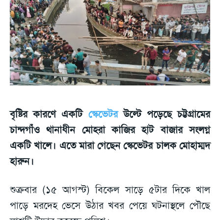
বৃষ্টির কারণে একটি
স্কেভেটর
উল্টে পড়েছে চট্টগ্রামের
চান্দগাঁও থানাধীন মোহরা কাজির হাট বাজার সংলগ্ন
একটি খালে। এতে মারা গেছেন স্কেভেটর চালক মোহাম্মদ
হারুন।
শুক্রবার (১৫ আগস্ট) বিকেল সাড়ে ৫টার দিকে খাল
পাড়ে মরদেহ ভেসে উঠার খবর পেয়ে ঘটনাস্থলে পৌছে