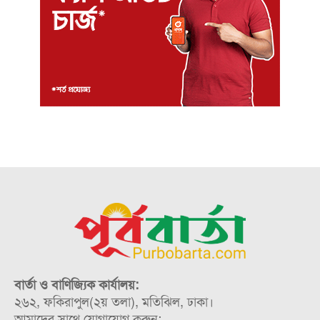
বার্তা ও বাণিজ্যিক কার্যালয়:
২৬২, ফকিরাপুল(২য় তলা), মতিঝিল, ঢাকা।
আমাদের সাথে যোগাযোগ করুন: