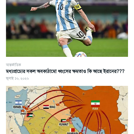
আন্তর্জাতিক
মধ্যপ্রাচ্যের সকল অবকাঠামো ধ্বংসের ক্ষমতাও কি আছে ইরানের???
জুলাই ১৬, ২০২৬