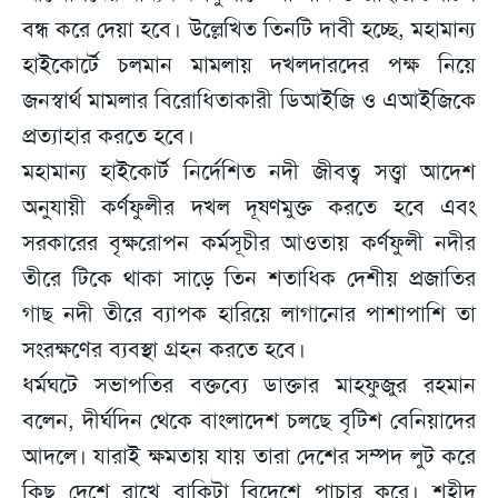
বন্ধ করে দেয়া হবে। উল্লেখিত তিনটি দাবী হচ্ছে, মহামান্য
হাইকোর্টে চলমান মামলায় দখলদারদের পক্ষ নিয়ে
জনস্বার্থ মামলার বিরোধিতাকারী ডিআইজি ও এআইজিকে
প্রত্যাহার করতে হবে।
মহামান্য হাইকোর্ট নির্দেশিত নদী জীবত্ব সত্ত্বা আদেশ
অনুযায়ী কর্ণফুলীর দখল দূষণমুক্ত করতে হবে এবং
সরকারের বৃক্ষরোপন কর্মসূচীর আওতায় কর্ণফুলী নদীর
তীরে টিকে থাকা সাড়ে তিন শতাধিক দেশীয় প্রজাতির
গাছ নদী তীরে ব্যাপক হারিয়ে লাগানোর পাশাপাশি তা
সংরক্ষণের ব্যবস্থা গ্রহন করতে হবে।
ধর্মঘটে সভাপতির বক্তব্যে ডাক্তার মাহফুজুর রহমান
বলেন, দীর্ঘদিন থেকে বাংলাদেশ চলছে বৃটিশ বেনিয়াদের
আদলে। যারাই ক্ষমতায় যায় তারা দেশের সম্পদ লুট করে
কিছু দেশে রাখে বাকিটা বিদেশে পাচার করে। শহীদ