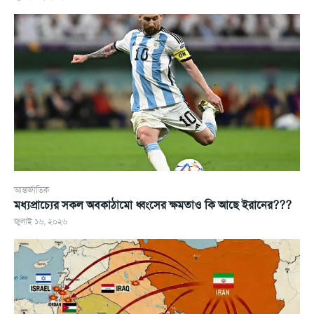
আন্তর্জাতিক
মধ্যপ্রাচ্যের সকল অবকাঠামো ধ্বংসের ক্ষমতাও কি আছে ইরানের???
জুলাই ১৬, ২০২৬