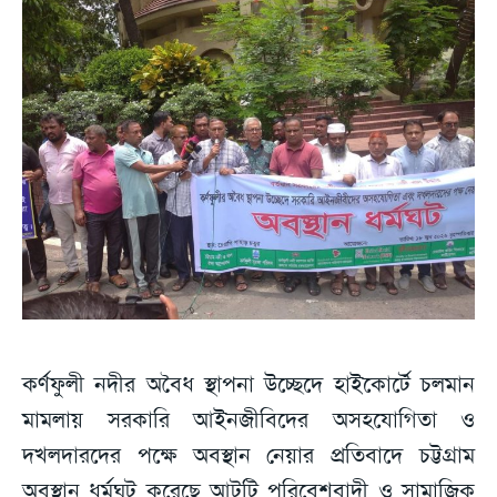
কর্ণফুলী নদীর অবৈধ স্থাপনা উচ্ছেদে হাইকোর্টে চলমান
মামলায় সরকারি আইনজীবিদের অসহযোগিতা ও
দখলদারদের পক্ষে অবস্থান নেয়ার প্রতিবাদে চট্টগ্রাম
অবস্থান ধর্মঘট করেছে আটটি পরিবেশবাদী ও সামাজিক