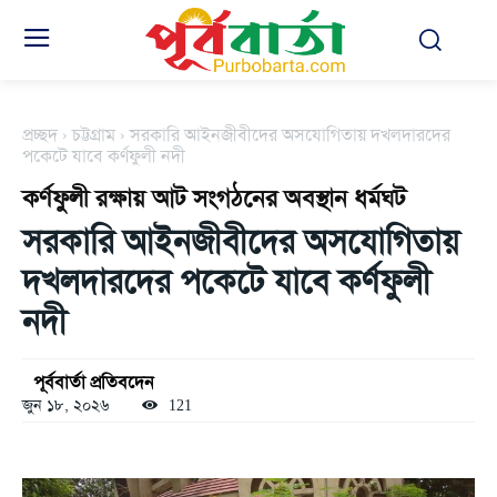
প্রচ্ছদ
চট্টগ্রাম
সরকারি আইনজীবীদের অসযোগিতায় দখলদারদের
পকেটে যাবে কর্ণফুলী নদী
কর্ণফুলী রক্ষায় আট সংগঠনের অবস্থান ধর্মঘট
সরকারি আইনজীবীদের অসযোগিতায়
দখলদারদের পকেটে যাবে কর্ণফুলী
নদী
পূর্ববার্তা প্রতিবদেন
জুন ১৮, ২০২৬
121