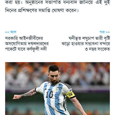
করা হয়। অনুষ্ঠানের সভাপতি ধন্যবাদ জানিয়ে এই দুই
দিনের প্রশিক্ষণের সমাপ্তি ঘোষণা করেন।
<< আগে
পরে >>
সরকারি আইনজীবীদের
ঘনীভূত লঘুচাপ ভারী বৃষ্টি
অসযোগিতায় দখলদারদের
ঝড়ো হাওয়ার সম্ভাবনা বন্দরে
পকেটে যাবে কর্ণফুলী নদী
৩ নম্বর সংকেত