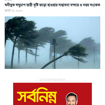
ঘনীভূত লঘুচাপ ভারী বৃষ্টি ঝড়ো হাওয়ার সম্ভাবনা বন্দরে ৩ নম্বর সংকেত
জুলাই ১৬, ২০২৬
― ADVERTISEMENT ―