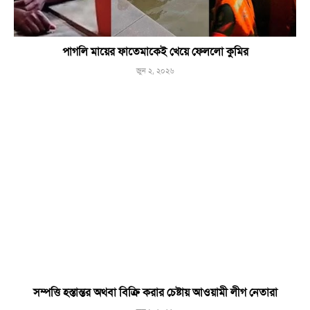
পাগলি মায়ের ফাতেমাকেই খেয়ে ফেললো কুমির
জুন ২, ২০২৬
সম্পত্তি হস্তান্তর অথবা বিক্রি করার চেষ্টায় আওয়ামী লীগ নেতারা