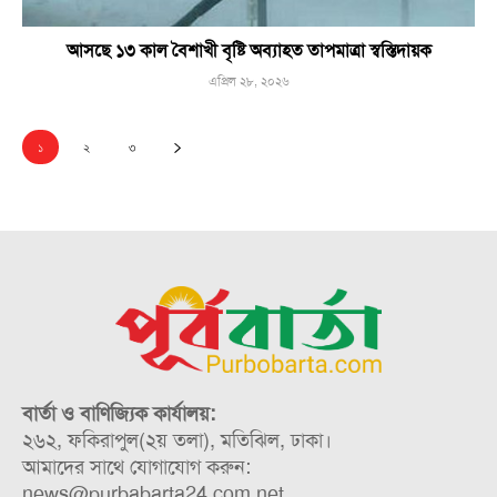
আসছে ১৩ কাল বৈশাখী বৃষ্টি অব্যাহত তাপমাত্রা স্বস্তিদায়ক
এপ্রিল ২৮, ২০২৬
১
২
৩
বার্তা ও বাণিজ্যিক কার্যালয়:
২৬২, ফকিরাপুল(২য় তলা), মতিঝিল, ঢাকা।
আমাদের সাথে যোগাযোগ করুন:
news@purbabarta24.com.net