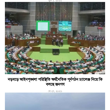
জুন ১, ২০২৬
নড়বড়ে আইনশৃঙ্খলা পরিস্থিতি অর্থনৈতিক পূর্নগঠন চ্যালেঞ্জ নিয়ে কি
বলছে জনগণ
মে ২৭, ২০২৬