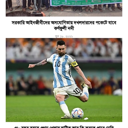
সরকারি আইনজীবীদের অসযোগিতায় দখলদারদের পকেটে যাবে
কর্ণফুলী নদী
জুন ১৮, ২০২৬