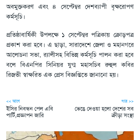
অবমুক্তকরণ এবং ৪ সেপ্টেম্বর দেশব্যাপী বৃক্ষরোপণ
কর্মসূচি।
প্রতিষ্ঠাবার্ষিকী উপলক্ষে ১ সেপ্টেম্বর পত্রিকায় ক্রোড়পত্র
প্রকাশ করা হবে। এ ছাড়া, সারাদেশে জেলা ও মহানগরে
আলোচনা সভা, র‌্যালীসহ বিভিন্ন কর্মসূচি পালন করা হবে
বলে বিএনপির সিনিয়র যুগ্ম মহাসচিব রুহুল কবির
রিজভী স্বাক্ষরিত এক প্রেস বিজ্ঞপ্তিতে জানানো হয়।
<< আগে
পরে >>
ইসির নিবন্ধন পেল এবি
ভেঙে দেওয়া হলো দেশের সব
পার্টি,প্রজ্ঞাপন জারি
ক্রীড়া সংস্থা