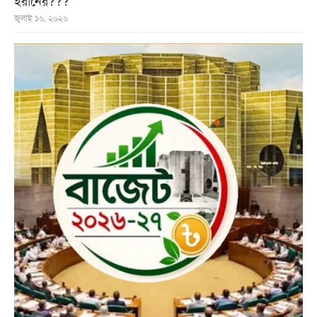
ইরানের???
জুলাই ১৬, ২০২৬