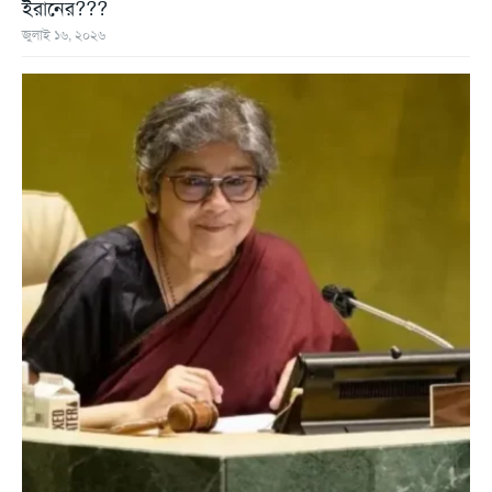
ইরানের???
জুলাই ১৬, ২০২৬