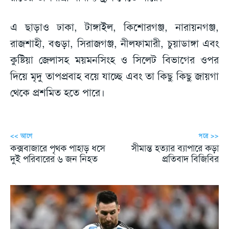
এ ছাড়াও ঢাকা, টাঙ্গাইল, কিশোরগঞ্জ, নারায়নগঞ্জ,
রাজশাহী, বগুড়া, সিরাজগঞ্জ, নীলফামারী, চুয়াডাঙ্গা এবং
কুষ্টিয়া জেলাসহ ময়মনসিংহ ও সিলেট বিভাগের ওপর
দিয়ে মৃদু তাপপ্রবাহ বয়ে যাচ্ছে এবং তা কিছু কিছু জায়গা
থেকে প্রশমিত হতে পারে।
<< আগে
পরে >>
কক্সবাজারে পৃথক পাহাড় ধসে
সীমান্ত হত্যার ব্যাপারে কড়া
দুই পরিবারের ৬ জন নিহত
প্রতিবাদ বিজিবির