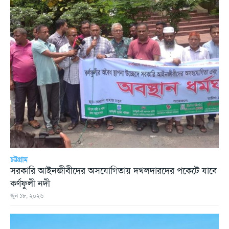
চট্টগ্রাম
সরকারি আইনজীবীদের অসযোগিতায় দখলদারদের পকেটে যাবে
কর্ণফুলী নদী
জুন ১৮, ২০২৬