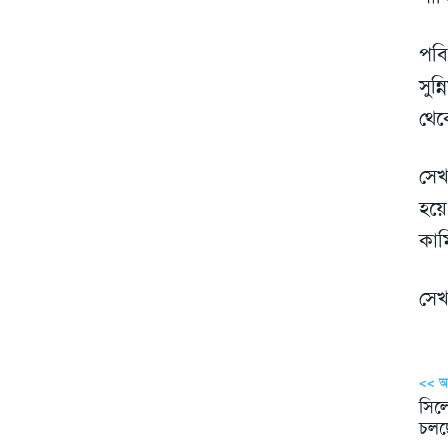
পবি
সুন
থেক
সেখ
হয়ে
কাম
সেখ
<< 
সিল
চলছে