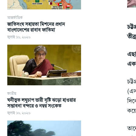
আন্তর্জাতিক
জাতিসংঘ সহায়তা মিশনের প্রধান
চট্
বাংলাদেশের রাবাব ফাতিমা
তীব
জুলাই ১৬, ২০২৬
এছা
একজ
চট্
(এস
জাতীয়
ঘনীভূত লঘুচাপ ভারী বৃষ্টি ঝড়ো হাওয়ার
দিক
সম্ভাবনা বন্দরে ৩ নম্বর সংকেত
কয়ে
জুলাই ১৬, ২০২৬
তাদ