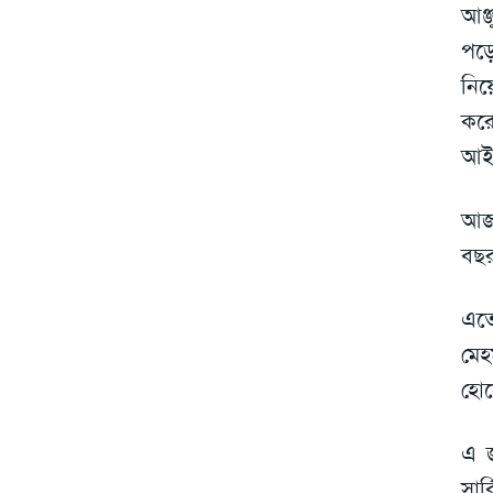
আঞ্
পড়ে
নি
কর
আইস
আজ 
বছর
এতে
মেহ
হো
এ জ
সার