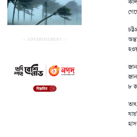
কাল
গেছ
চট্
অন্
― ADVERTISEMENT ―
হওয়
জান
জান
৮ জ
তা
যা
হাস