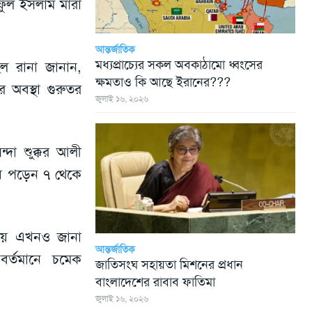
ফুল ইসলাম মারা
আন্তর্জাতিক
মধ্যপ্রাচ্যের সকল অবকাঠামো ধ্বংসের
েল রানা জানান,
ক্ষমতাও কি আছে ইরানের???
অবস্থা গুরুতর
জুলাই ১৬, ২০২৬
দা শুক্কুর আলী
য়ে পড়েন ৭ থেকে
িচয় এখনও জানা
আন্তর্জাতিক
র্তমানে চমেক
জাতিসংঘ সহায়তা মিশনের প্রধান
বাংলাদেশের রাবাব ফাতিমা
জুলাই ১৬, ২০২৬