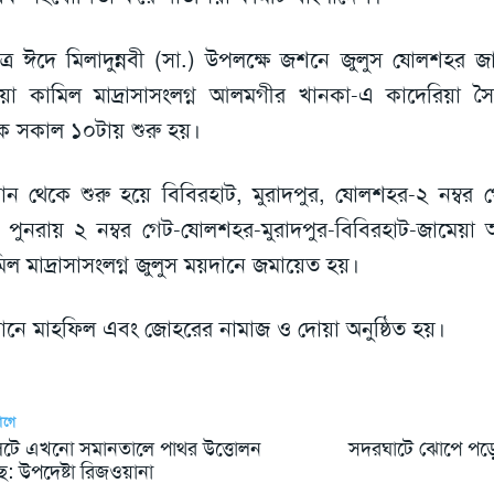
ত্র ঈদে মিলাদুন্নবী (সা.) উপলক্ষে জশনে জুলুস ষোলশহর 
্নিয়া কামিল মাদ্রাসাসংলগ্ন আলমগীর খানকা-এ কাদেরিয়া স
ে সকাল ১০টায় শুরু হয়।
ান থেকে শুরু হয়ে বিবিরহাট, মুরাদপুর, ষোলশহর-২ নম্বর
 পুনরায় ২ নম্বর গেট-ষোলশহর-মুরাদপুর-বিবিরহাট-জামেয়া আহ
িল মাদ্রাসাসংলগ্ন জুলুস ময়দানে জমায়েত হয়।
ানে মাহফিল এবং জোহরের নামাজ ও দোয়া অনুষ্ঠিত হয়।
আগে
েটে এখনো সমানতালে পাথর উত্তোলন
সদরঘাটে ঝোপে পড়ে 
: উপদেষ্টা রিজওয়ানা