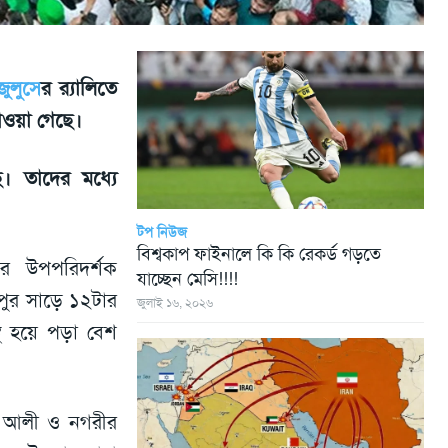
জুলুসে
র র‍্যালিতে
 পাওয়া গেছে।
ে। তাদের মধ্যে
টপ নিউজ
বিশ্বকাপ ফাইনালে কি কি রেকর্ড গড়তে
ির উপপরিদর্শক
যাচ্ছেন মেসি!!!!
ুর সাড়ে ১২টার
জুলাই ১৬, ২০২৬
স্থ হয়ে পড়া বেশ
ুব আলী ও নগরীর