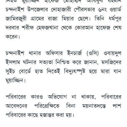
নিহত মুয়াজ্জিন হাফেজ মোহাম্মদ আরিফুর রহমান
চন্দনাইশ উপজেলার দোহাজারী পৌরসভার ৬নং ওয়ার্ড
জামিরজুরী গ্রামের রাজা মিয়ার ছেলে। তিনি ধর্মপুর
দরবার শরীফ হেফজখানা থেকে কোরআন হাফেজ শেষ
করেন।
চন্দনাইশ থানার অফিসার ইনচার্জ (ওসি) ওবায়দুল
ইসলাম ঘটনার সত্যতা নিশ্চিত করে জানান, মসজিদের
সুইচ বোর্ডে হাত দিতেই বিদ্যুৎস্পৃষ্ট হয়ে মারা যান
মুয়াজ্জিন।
পরিবারের কারও অভিযোগ না থাকায়, পরিবারের
আবেদনের পরিপ্রেক্ষিতে বিনা ময়নাতদন্তে লাশ
পরিবারের কাছে হস্তান্তর করা হয়।