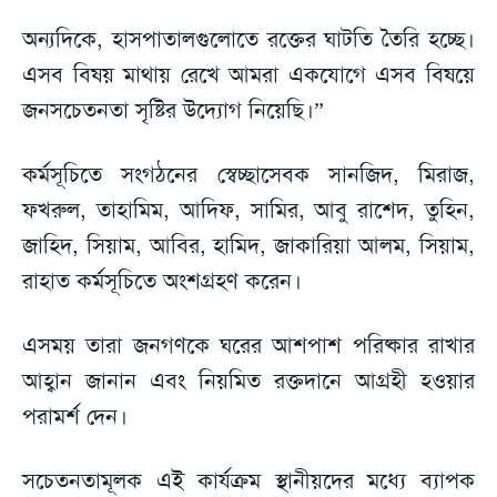
অন্যদিকে, হাসপাতালগুলোতে রক্তের ঘাটতি তৈরি হচ্ছে।
এসব বিষয় মাথায় রেখে আমরা একযোগে এসব বিষয়ে
জনসচেতনতা সৃষ্টির উদ্যোগ নিয়েছি।”
কর্মসূচিতে সংগঠনের স্বেচ্ছাসেবক সানজিদ, মিরাজ,
ফখরুল, তাহামিম, আদিফ, সামির, আবু রাশেদ, তুহিন,
জাহিদ, সিয়াম, আবির, হামিদ, জাকারিয়া আলম, সিয়াম,
রাহাত কর্মসূচিতে অংশগ্রহণ করেন।
এসময় তারা জনগণকে ঘরের আশপাশ পরিষ্কার রাখার
আহ্বান জানান এবং নিয়মিত রক্তদানে আগ্রহী হওয়ার
পরামর্শ দেন।
সচেতনতামূলক এই কার্যক্রম স্থানীয়দের মধ্যে ব্যাপক