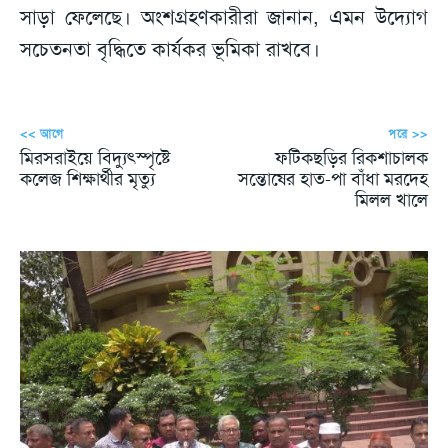
সাড়া ফেলেছে। অংশগ্রহণকারীরা জানান, এমন উদ্যোগ
সচেতনতা বৃদ্ধিতে কার্যকর ভূমিকা রাখবে।
<< আগে
পরে >>
মিরসরাইয়ে বিদ্যুৎস্পৃষ্টে
ফটিকছড়ির রিকশাচালক
কলেজ শিক্ষার্থীর মৃত্যু
সন্তোষের হাত-পা বাঁধা মরদেহ
মিলল খালে