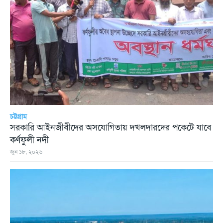
চট্টগ্রাম
সরকারি আইনজীবীদের অসযোগিতায় দখলদারদের পকেটে যাবে
কর্ণফুলী নদী
জুন ১৮, ২০২৬